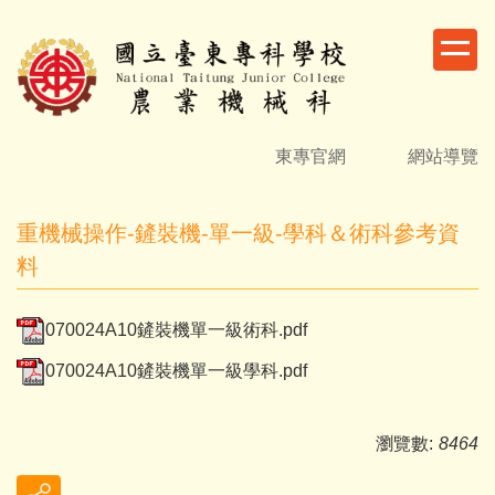
跳
到
主
要
內
容
東專官網
網站導覽
區
重機械操作-鏟裝機-單一級-學科＆術科參考資
料
070024A10鏟裝機單一級術科.pdf
070024A10鏟裝機單一級學科.pdf
瀏覽數:
8464