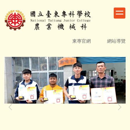
跳
到
主
要
內
容
東專官網
網站導覽
區