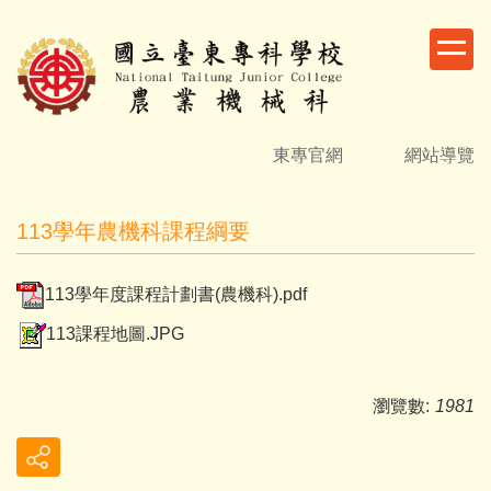
跳
到
主
要
內
容
東專官網
網站導覽
區
113學年農機科課程綱要
113學年度課程計劃書(農機科).pdf
113課程地圖.JPG
瀏覽數:
1981