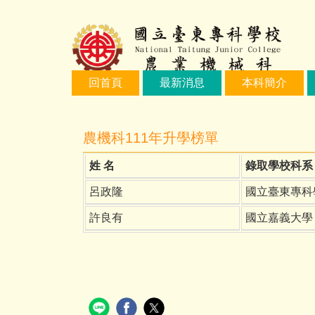
跳
到
主
要
內
回首頁
最新消息
本科簡介
容
區
農機科111年升學榜單
姓 名
錄取學校科系
呂政隆
國立臺東專科
許良有
國立嘉義大學